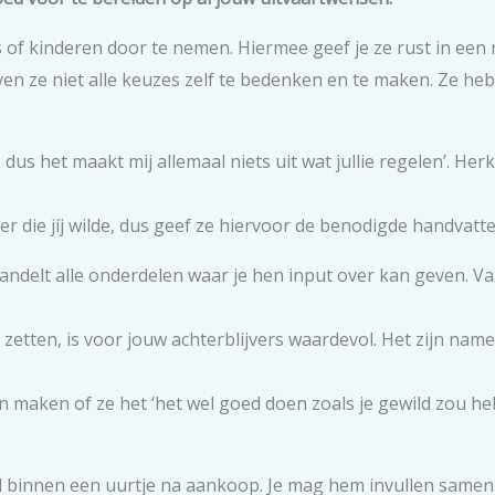
of kinderen door te nemen. Hiermee geef je ze rust in een ro
even ze niet alle keuzes zelf te bedenken en te maken. Ze 
 dus het maakt mij allemaal niets uit wat jullie regelen’. H
er die jíj wilde, dus geef ze hiervoor de benodigde handvatte
ndelt alle onderdelen waar je hen input over kan geven. V
t zetten, is voor jouw achterblijvers waardevol. Het zijn nam
 maken of ze het ‘het wel goed doen zoals je gewild zou he
ail binnen een uurtje na aankoop. Je mag hem invullen samen 