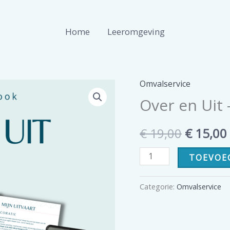
Home
Leeromgeving
Omvalservice
Over en Uit 
Oorspro
€
19,00
€
15,00
prijs
Over
TOEVOE
en
was:
Uit
Categorie:
Omvalservice
€ 19,00.
-
wat
nu?