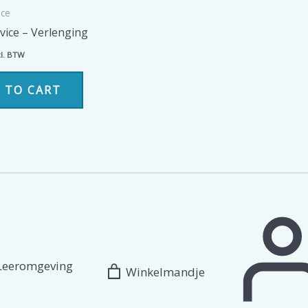
ice
vice – Verlenging
l. BTW
 TO CART
Leeromgeving
Winkelmandje