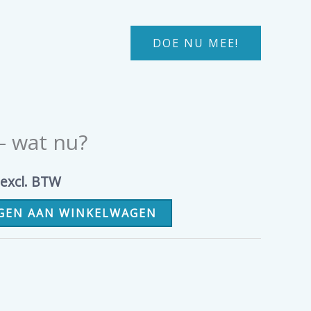
DOE NU MEE!
– wat nu?
nkelijke
Huidige
excl. BTW
prijs
GEN AAN WINKELWAGEN
is:
€ 15,00.