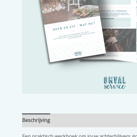
Beschrijving
Een praktisch werkboek om jouw achterblijvers go