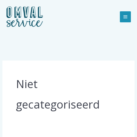
Ga
naar
de
inhoud
Niet
gecategoriseerd